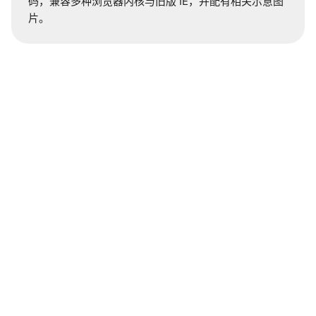
码，兼容多种浏览器内核与旧版 IE，并配有相关示意图
关于
片。
友情链接