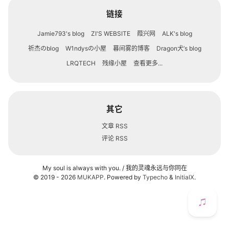
轻语
链接
归档
Jamie793's blog
ZI'S WEBSITE
葭兴网
ALK's blog
祈杰のblog
W1ndysの小屋
暮间雾的博客
Dragon犬’s blog
关于
LRQTECH
残缘小屋
查看更多...
友情链接
其它
文章 RSS
评论 RSS
My soul is always with you. / 我的灵魂永远与你同在
© 2019 - 2026
MUKAPP
. Powered by
Typecho
&
InitialX
.