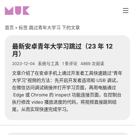
首页
» 标签 跳过青年大学习 下的文章
首页
最新安卓青年大学习跳过（
23
年
12
月）
分类
2023-12-04
系统与工具
1
条评论
4869
次阅读
编程开发
文章介绍了在安卓手机上通过开发者工具快速跳过“青年
大学习”视频的方法：先开启开发者选项和
USB
调试，
网站折腾
在微信访问调试链接并打开学习页面，再用电脑通过
Edge
或
Chrome
的
inspect
功能连接页面，在控制台
生活随笔
执行修改
video
播放进度的代码，将视频直接跳到结
尾，从而实现快速完成学习。
系统与工具