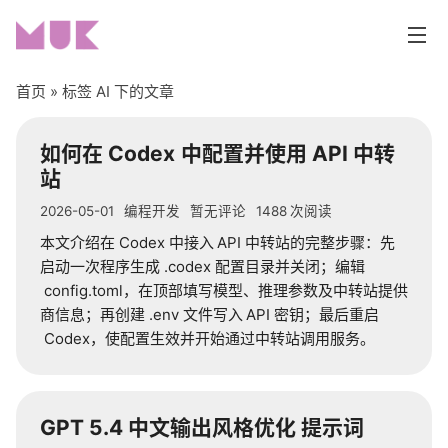
首页
» 标签 AI 下的文章
首页
如何在
Codex
中配置并使用
API
中转
站
分类
2026-05-01
编程开发
暂无评论
1488
次阅读
编程开发
本文介绍在
Codex
中接入
API
中转站的完整步骤：先
启动一次程序生成
.codex
配置目录并关闭；编辑
网站折腾
config.toml
，在顶部填写模型、推理参数及中转站提供
商信息；再创建
.env
文件写入
API
密钥；最后重启
生活随笔
Codex
，使配置生效并开始通过中转站调用服务。
系统与工具
GPT 5.4
中文输出风格优化 提示词