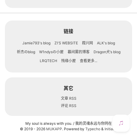
链接
Jamie793's blog
ZI'S WEBSITE
葭兴网
ALK's blog
祈杰のblog
W1ndysの小屋
暮间雾的博客
Dragon犬’s blog
LRQTECH
残缘小屋
查看更多...
其它
文章 RSS
评论 RSS
My soul is always with you. / 我的灵魂永远与你同在
© 2019 - 2026
MUKAPP
. Powered by
Typecho
&
InitialX
.