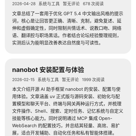
轻语
2026-04-28
系统与工具
暂无评论
678
次阅读
文章总结了一套用于优化
GPT 5.4
中文输出风格的提示
关于
词，核心是让回答更正确、清晰、克制，避免复述、延
伸和虚假确定性，同时限制共情话术、说教口吻、网络
友情链接
语、翻译腔与职场黑话。作者结合论坛经验整理规则，
实测后认为能明显改善表达自然度与可读性。
nanobot
安装配置与体验
2026-02-15
系统与工具
暂无评论
1999
次阅读
本文介绍开源
AI
助手框架
nanobot
的安装、配置与使
用体验。文章涵盖
uv
正式版与源码安装、初始化与配
置模型和聊天平台、终端与网关两种运行方式，并梳理
文件操作、Shell、搜索、定时任务、记忆系统与自定义
技能等核心能力。同时说明通过
MCP
集成
Open-
WebSearch
的配置技巧，并总结其轻量、高效、易扩
展，适合开发辅助、自动化任务和私有智能体搭建。