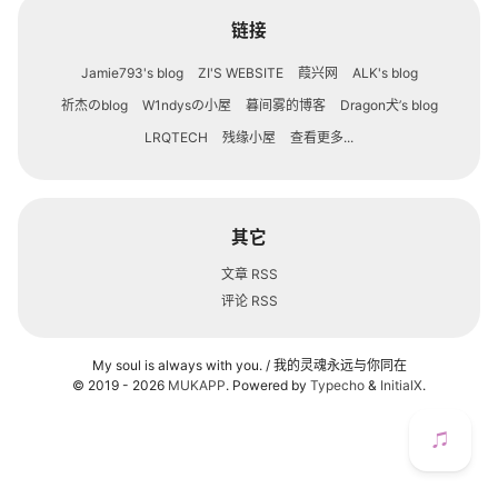
轻语
链接
关于
Jamie793's blog
ZI'S WEBSITE
葭兴网
ALK's blog
祈杰のblog
W1ndysの小屋
暮间雾的博客
Dragon犬’s blog
友情链接
LRQTECH
残缘小屋
查看更多...
其它
文章 RSS
评论 RSS
My soul is always with you. / 我的灵魂永远与你同在
© 2019 - 2026
MUKAPP
. Powered by
Typecho
&
InitialX
.